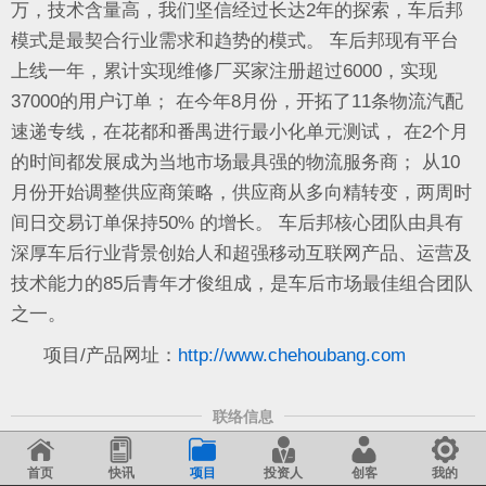
万，技术含量高，我们坚信经过长达2年的探索，车后邦
模式是最契合行业需求和趋势的模式。 车后邦现有平台
上线一年，累计实现维修厂买家注册超过6000，实现
37000的用户订单； 在今年8月份，开拓了11条物流汽配
速递专线，在花都和番禺进行最小化单元测试， 在2个月
的时间都发展成为当地市场最具强的物流服务商； 从10
月份开始调整供应商策略，供应商从多向精转变，两周时
间日交易订单保持50% 的增长。 车后邦核心团队由具有
深厚车后行业背景创始人和超强移动互联网产品、运营及
技术能力的85后青年才俊组成，是车后市场最佳组合团队
之一。
项目/产品网址：
http://www.chehoubang.com
联络信息
登陆后可查看联络信息
首页
快讯
项目
投资人
创客
我的