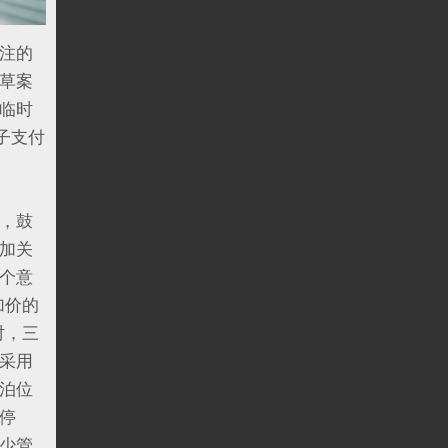
注的
草案
临时
子支付
，鼓
加关
个意
加价的
时，三
采用
泊位
停
少管