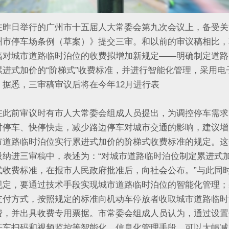
日举行的广州市十五届人大常委会第九次会议上，备受关
州市停车场条例（草案）》提交三审。和以前的审议稿相比，
稿对城市道路临时泊位的收费拟增加新规定——明确制定道路
累进式加价的“阶梯式”收费标准，并进行智能化管理，采用电
。据悉，三审稿审议后将在今年12月进行表
决。
前审议时有市人大常委会组成人员提出，为调控停车需求
时停车、快停快走，减少路边停车对城市交通的影响，建议增
市道路临时泊位实行累进式加价的阶梯式收费标准的规定。这
吸纳进三审稿中，表述为：“对城市道路临时泊位制定累进式
式收费标准，在报市人民政府批准后，向社会公布。”与此同
规定，要通过技术手段实现城市道路临时泊位的智能化管理；
支付方式，按照规定的标准向机动车停放者收取城市道路临时
费，并出具收费专用票据。市常委会组成人员认为，通过设置
开车扫码和视频监控等智能化、信息化管理手段，可以大幅减