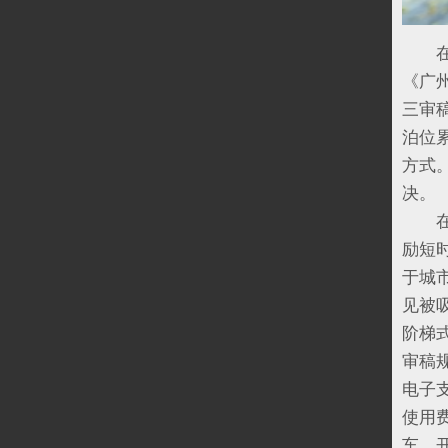
在昨
《广
三审
泊位
方式
在此
励短
于城
见被
阶梯
审稿
电子
使用
车、